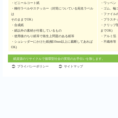
・ビニールコート紙
・ワッペン
・糊付ラベルやステッカー（封筒についている宛名ラベル
・ゴム、輪
は
・ファイル
そのままでOK）
・プラスチ
・合成紙
・クリップ
・紙以外の素材が付着しているもの
までOK)
・使用後のちり紙等で衛生上問題のある紙等
・アルミ箔
・シュレッダーにかけた紙(幅10mm以上に裁断してあれば
・不織布等
OK)
紙資源のリサイクルで循環型社会の実現のお手伝いを致します。
プライバシーポリシー
サイトマップ