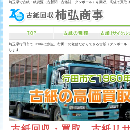
埼玉県で古紙・紙資源（古新聞・古雑誌・ダンボール）を回収。高値で買取
埼玉県行田市で1960年に創立。行田一の老舗だからできる古紙（ダンボー
します。
古紙回収・買取、古紙リ