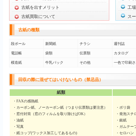
古紙を出すメリット
工場
古紙買取について
スー
古紙の種類
段ボール
新聞紙
チラシ
週刊誌
電話帳
袋類
伝票類
カタログ
模造紙
牛乳パック
その他
一色で印刷さ
回収の際に混ぜてはいけないもの（禁忌品）
紙類
・FAXの感熱紙
・カーボン紙、ノーカーボン紙（つまり伝票類は要注意）
・ポリ袋
・窓付封筒（窓のフィルムを取り除けばOK）
・発泡スチ
・油紙
・銀紙
・写真
・ガムテー
・紙コップ(ワックス加工してあるもの)
・セロハン