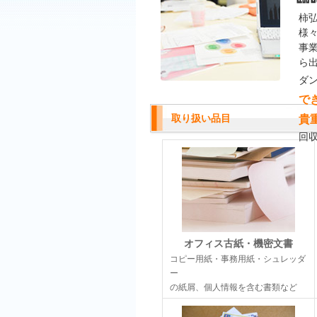
柿
様
事
ら
ダ
で
取り扱い品目
貴
回
オフィス古紙・機密文書
コピー用紙・事務用紙・シュレッダ
ー
の紙屑、個人情報を含む書類など