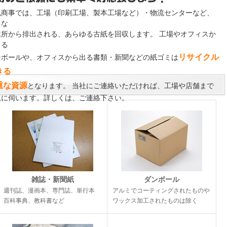
弘商事では、工場（印刷工場、製本工場など）・物流センターなど、
々な
業所から排出される、あらゆる古紙を回収します。 工場やオフィスか
出る
リサイクル
ンボールや、オフィスから出る書類・新聞などの紙ゴミは
きる
重な資源
となります。 当社にご連絡いただければ、工場や店舗まで
収に伺います。詳しくは、ご連絡下さい。
雑誌・新聞紙
ダンボール
週刊誌、漫画本、専門誌、単行本
アルミでコーティングされたものや
百科事典、教科書など
ワックス加工されたものは除く